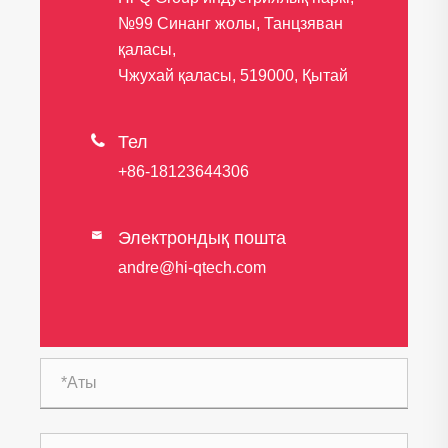
№99 Синанг жолы, Танцзяван
қаласы,
Чжухай қаласы, 519000, Қытай

Тел
+86-18123644306
Электрондық пошта

andre@hi-qtech.com