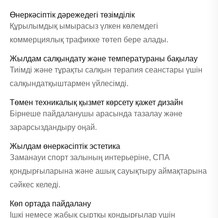
Өнеркәсіптік дәрежедегі төзімділік
Құрылымдық ымырасыз үлкен көлемдегі
коммерциялық трафикке төтеп бере алады.
Жылдам салқындату және температураны бақылау
Тиімді және тұрақты салқын терапия сеанстары үшін
салқындатқыштармен үйлесімді.
Төмен техникалық қызмет көрсету қажет дизайн
Бірнеше пайдаланушы арасында тазалау және
зарарсыздандыру оңай.
Жылдам өнеркәсіптік эстетика
Заманауи спорт залының интерьеріне, СПА
қондырғыларына және ашық сауықтыру аймақтарына
сәйкес келеді.
Көп ортада пайдалану
Ішкі немесе жабық сыртқы қондырғылар үшін