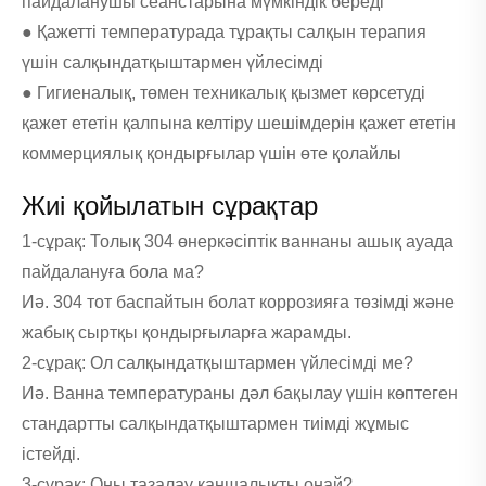
пайдаланушы сеанстарына мүмкіндік береді
● Қажетті температурада тұрақты салқын терапия
үшін салқындатқыштармен үйлесімді
● Гигиеналық, төмен техникалық қызмет көрсетуді
қажет ететін қалпына келтіру шешімдерін қажет ететін
коммерциялық қондырғылар үшін өте қолайлы
Жиі қойылатын сұрақтар
1-сұрақ: Толық 304 өнеркәсіптік ваннаны ашық ауада
пайдалануға бола ма?
Иә. 304 тот баспайтын болат коррозияға төзімді және
жабық сыртқы қондырғыларға жарамды.
2-сұрақ: Ол салқындатқыштармен үйлесімді ме?
Иә. Ванна температураны дәл бақылау үшін көптеген
стандартты салқындатқыштармен тиімді жұмыс
істейді.
3-сұрақ: Оны тазалау қаншалықты оңай?