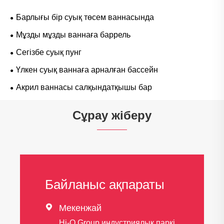
Барлығы бір суық төсем ваннасында
Мұзды мұзды ваннаға баррель
Сегізбе суық пунг
Үлкен суық ваннаға арналған бассейн
Акрил ваннасы салқындатқышы бар
Сұрау жіберу
Байланыс ақпараты

Мекенжай
Hi-Q Group индустриялық паркі,