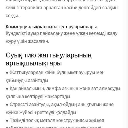
кейінгі терапияға арналған кәсіби деңгейдегі салқын
соққы.
Коммерциялық қалпына келтіру орындары
Күнделікті ауыр пайдалану және үлкен көлемді жаяу
жүру үшін жасалған.
Суық тию жаттығуларының
артықшылықтары
● Жаттығулардан кейін бұлшықет ауыруы мен
қабынуды азайтады
● Қан айналымын, лимфа ағынын және зат алмасуды
қалпына келтіруді жақсартады
● Стрессті азайтуды, ақыл-ойдың анықтығын және
жүйке жүйесін реттеуді қолдайды
● Төзімді толық металл конструкциясы жиі көп