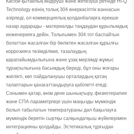
Кәсіби қытайлық өндіруші және жеткізуші ретінде Hi-Q
Technology өзінің толық 304 өнеркәсіптік ваннасын
әзірледі, ол коммерциялық қолданбаларға ерекше
назар аударады - материалды таңдаудан құрылымдық
инженерияға дейін. Толығымен 304 тот баспайтын
болаттан жасалған бір бөліктен жасалған құрылғы
коррозияға төзімділікке, тазалаудың
қарапайымдылығына және ұзақ мерзімді жұмыс
тұрақтылығына басымдық береді, бұл оны жоғары
жиілікті, көп пайдаланушы орталардың қатаң
талаптарын қанағаттандыруға қабілетті етеді.
Сонымен қатар, өнім дене шынықтыру, физиотерапия
және СПА параметрлері үшін маңызды мүмкіндік
болып табылатын температураны дәл бақылауға
мүмкіндік беретін сыртқы салқындатқыш жүйелерімен
интеграцияны қолдайды. Эстетикалық тұрғыдан