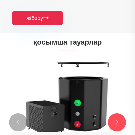
жіберу

қосымша тауарлар

