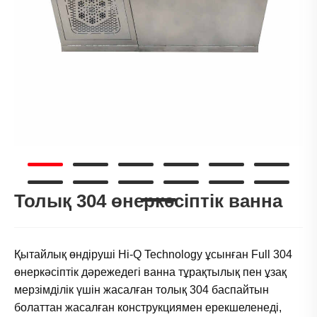
Толық 304 өнеркәсіптік ванна
Қытайлық өндіруші Hi-Q Technology ұсынған Full 304
өнеркәсіптік дәрежедегі ванна тұрақтылық пен ұзақ
мерзімділік үшін жасалған толық 304 баспайтын
болаттан жасалған конструкциямен ерекшеленеді,