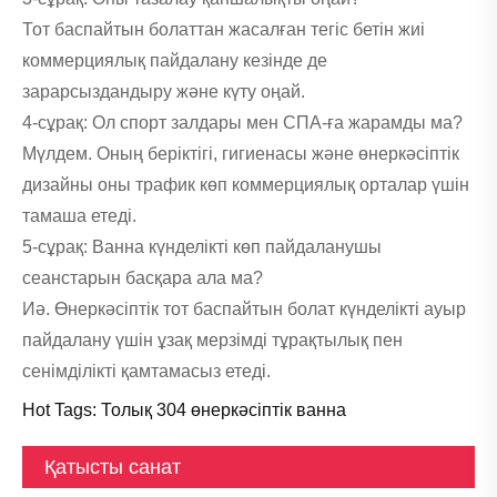
Тот баспайтын болаттан жасалған тегіс бетін жиі
коммерциялық пайдалану кезінде де
зарарсыздандыру және күту оңай.
4-сұрақ: Ол спорт залдары мен СПА-ға жарамды ма?
Мүлдем. Оның беріктігі, гигиенасы және өнеркәсіптік
дизайны оны трафик көп коммерциялық орталар үшін
тамаша етеді.
5-сұрақ: Ванна күнделікті көп пайдаланушы
сеанстарын басқара ала ма?
Иә. Өнеркәсіптік тот баспайтын болат күнделікті ауыр
пайдалану үшін ұзақ мерзімді тұрақтылық пен
сенімділікті қамтамасыз етеді.
Hot Tags: Толық 304 өнеркәсіптік ванна
Қатысты санат