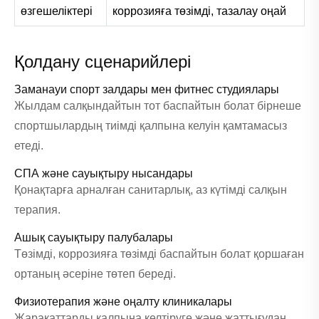
өзгешеліктері
коррозияға төзімді, тазалау оңай
Қолдану сценарийлері
Заманауи спорт залдары мен фитнес студиялары
Жылдам салқындайтын тот баспайтын болат бірнеше
спортшылардың тиімді қалпына келуін қамтамасыз
етеді.
СПА және сауықтыру нысандары
Қонақтарға арналған санитарлық, аз күтімді салқын
терапия.
Ашық сауықтыру палубалары
Төзімді, коррозияға төзімді баспайтын болат қоршаған
ортаның әсеріне төтеп береді.
Физиотерапия және оңалту клиникалары
Жарақаттарды қалпына келтіруге және жаттығудан