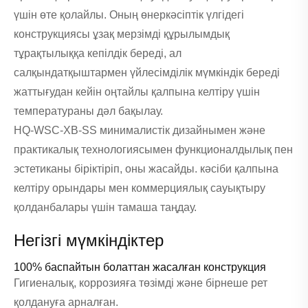
үшін өте қолайлы. Оның өнеркәсіптік үлгідегі
конструкциясы ұзақ мерзімді құрылымдық
тұрақтылыққа кепілдік береді, ал
салқындатқыштармен үйлесімділік мүмкіндік береді
жаттығудан кейін оңтайлы қалпына келтіру үшін
температураны дәл бақылау.
HQ-WSC-XB-SS минималистік дизайнымен және
практикалық технологиясымен функционалдылық пен
эстетиканы біріктіріп, оны жасайды. кәсіби қалпына
келтіру орындары мен коммерциялық сауықтыру
қолданбалары үшін тамаша таңдау.
Негізгі мүмкіндіктер
100% баспайтын болаттан жасалған конструкция
Гигиеналық, коррозияға төзімді және бірнеше рет
қолдануға арналған.