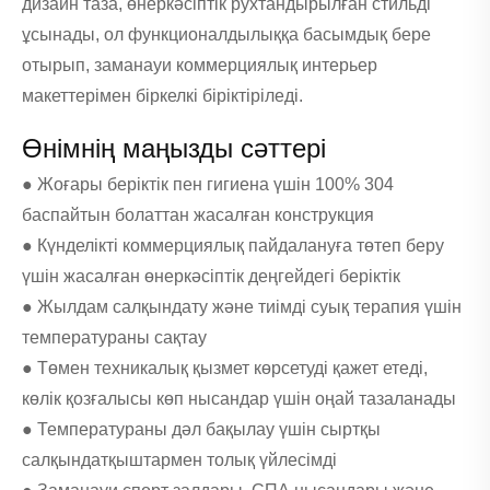
дизайн таза, өнеркәсіптік рухтандырылған стильді
ұсынады, ол функционалдылыққа басымдық бере
отырып, заманауи коммерциялық интерьер
макеттерімен біркелкі біріктіріледі.
Өнімнің маңызды сәттері
● Жоғары беріктік пен гигиена үшін 100% 304
баспайтын болаттан жасалған конструкция
● Күнделікті коммерциялық пайдалануға төтеп беру
үшін жасалған өнеркәсіптік деңгейдегі беріктік
● Жылдам салқындату және тиімді суық терапия үшін
температураны сақтау
● Төмен техникалық қызмет көрсетуді қажет етеді,
көлік қозғалысы көп нысандар үшін оңай тазаланады
● Температураны дәл бақылау үшін сыртқы
салқындатқыштармен толық үйлесімді