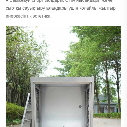
● Заманауи спорт залдары, СПА нысандары және
сыртқы сауықтыру алаңдары үшін қолайлы жылтыр
өнеркәсіптік эстетика