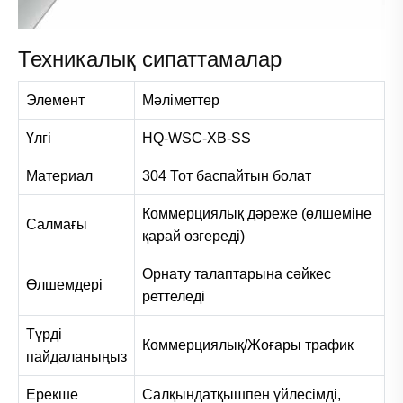
Техникалық сипаттамалар
Элемент
Мәліметтер
Үлгі
HQ-WSC-XB-SS
Материал
304 Тот баспайтын болат
Коммерциялық дәреже (өлшеміне
Салмағы
қарай өзгереді)
Орнату талаптарына сәйкес
Өлшемдері
реттеледі
Түрді
Коммерциялық/Жоғары трафик
пайдаланыңыз
Ерекше
Салқындатқышпен үйлесімді,