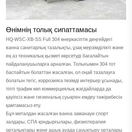
Өнімнің толық сипаттамасы
HQ-WSC-XB-SS Full 304 өнеркәсіптік деңгейдегі
ванна санитарлық тазалықты, ұзақ мерзімділікті және
ең аз техникалық қызмет көрсетуді бағалайтын
пайдаланушыларға арналған. Толығымен 304 тот
баспайтын болаттан жасалған, ол оңай тазалауға
болатын тегіс, коррозияға төзімді интерьер ұсынады,
тіпті трафик көп коммерциялық жағдайларда да
қауіпсіз және гигиеналық суықпен емдеу тәжірибесін
қамтамасыз ету.
Бұл металдан жасалған ванна заманауи спорт
залдары, СПА қондырғылары, физиотерапия
орталықтары және ашық ауада сауықтыру орталары