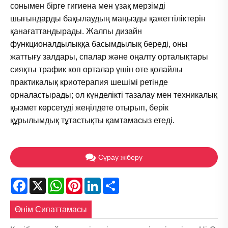
сонымен бірге гигиена мен ұзақ мерзімді
шығындарды бақылаудың маңызды қажеттіліктерін
қанағаттандырады. Жалпы дизайн
функционалдылыққа басымдылық береді, оны
жаттығу залдары, спалар және оңалту орталықтары
сияқты трафик көп орталар үшін өте қолайлы
практикалық криотерапия шешімі ретінде
орналастырады; ол күнделікті тазалау мен техникалық
қызмет көрсетуді жеңілдете отырып, берік
құрылымдық тұтастықты қамтамасыз етеді.
Сұрау жіберу
Facebook
X
WhatsApp
Pinterest
LinkedIn
Share
Өнім Сипаттамасы