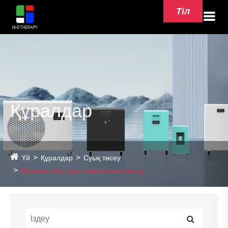
Тіл
Құралдар
Үй
Құралдар
Суық төсеу
Барлығы бір суық төсем ваннасында