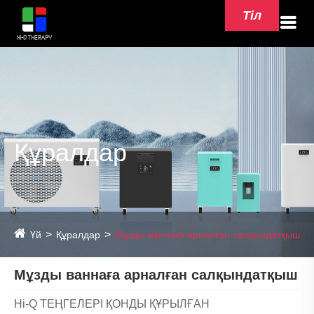
Тіл
Құралдар
Үй
Құралдар
Мұзды ваннаға арналған салқындатқыш
Мұзды ваннаға арналған салқындатқыш
Hi-Q ТЕҢГЕЛЕРІ ҚОНДЫ ҚҰРЫЛҒАН