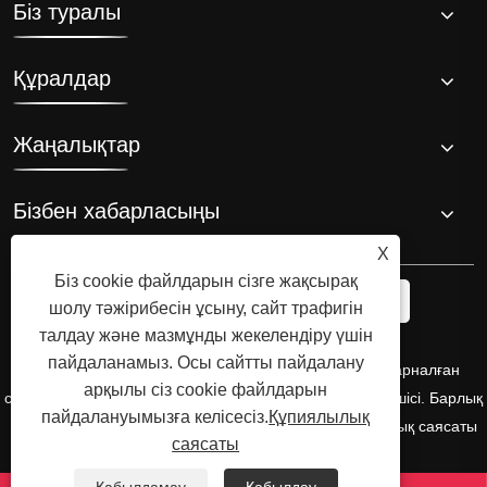
Біз туралы
Құралдар
Жаңалықтар
Бізбен хабарласыңы
X
Біз cookie файлдарын сізге жақсырақ
шолу тәжірибесін ұсыну, сайт трафигін
талдау және мазмұнды жекелендіру үшін
пайдаланамыз. Осы сайтты пайдалану
Авторлық құқық © 2008 Hi-Q Group, мұзды ваннаға арналған
арқылы сіз cookie файлдарын
салқындатқыштың түпнұсқа өнертапқышы және өндірушісі. Барлық
пайдалануымызға келісесіз.
Құпиялылық
құқықтар қорғалған.
Links
Sitemap
RSS
XML
Құпиялылық саясаты
саясаты