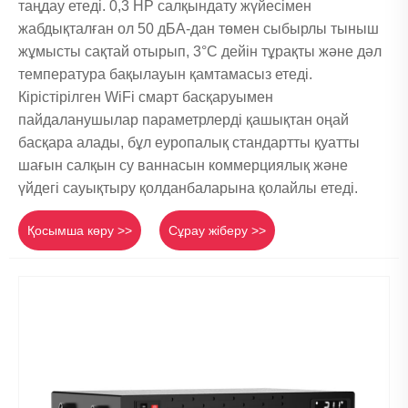
таңдау етеді. 0,3 HP салқындату жүйесімен
жабдықталған ол 50 дБА-дан төмен сыбырлы тыныш
жұмысты сақтай отырып, 3°C дейін тұрақты және дәл
температура бақылауын қамтамасыз етеді.
Кірістірілген WiFi смарт басқаруымен
пайдаланушылар параметрлерді қашықтан оңай
басқара алады, бұл еуропалық стандартты қуатты
шағын салқын су ваннасын коммерциялық және
үйдегі сауықтыру қолданбаларына қолайлы етеді.
Қосымша көру >>
Сұрау жіберу >>