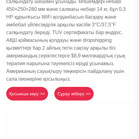
салқындату шешімін ұсынады. Өлшемдері небәрі
450×250×280 мм және салмағы небәрі 14 кг, бұл 0,3
HP құрылғысы WiFi қолданбасын басқару және
әмбебап үйлесімділік арқылы кәсіби 3°C/37,5°F
салқындату береді. TUV сертификаты бар өндіріс,
АҚШ қоймасының қолдауы және dropshipping
қызметтері бар 2 айлық тегін сақтау арқылы біз
американдық серіктестерге $8,9 миллиардтық суық
терапия нарығына тәуекелсіз кіруді ұсынамыз.
Американың сауықтыру төңкерісін пайдалану үшін
сала пионеріне қосылыңыз.
Қосымша көру >>
Сұрау жіберу >>