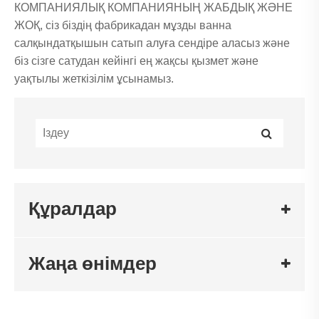
КОМПАНИЯЛЫҚ КОМПАНИЯНЫҢ ЖАБДЫҚ ЖӘНЕ
ЖОҚ, сіз біздің фабрикадан мұзды ванна
салқындатқышын сатып алуға сендіре аласыз және
біз сізге сатудан кейінгі ең жақсы қызмет және
уақтылы жеткізілім ұсынамыз.
Құралдар
Жаңа өнімдер