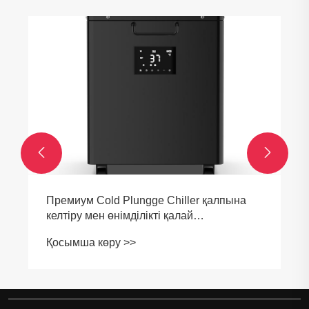


Премиум Cold Plungge Chiller қалпына
келтіру мен өнімділікті қалай
жақсартады?
Қосымша көру >>