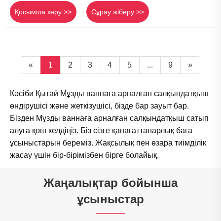
Қосымша көру >>
Сұрау жіберу >>
«
1
2
3
4
5
...
9
»
Кәсіби Қытай Мұзды ваннаға арналған салқындатқыш
өндірушісі және жеткізушісі, бізде бар зауыт бар.
Бізден Мұзды ваннаға арналған салқындатқыш сатып
алуға қош келдіңіз. Біз сізге қанағаттанарлық баға
ұсыныстарын береміз. Жақсылық пен өзара тиімділік
жасау үшін бір-бірімізбен бірге болайық.
Жаңалықтар бойынша
ұсыныстар