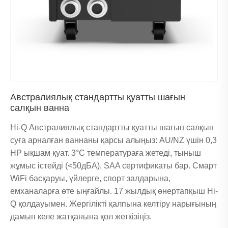
Австралиялық стандартты қуатты шағын
салқын ванна
Hi-Q Австралиялық стандартты қуатты шағын салқын
суға арналған ваннаны қарсы алыңыз: AU/NZ үшін 0,3
HP ықшам қуат. 3°C температураға жетеді, тыныш
жұмыс істейді (<50дБА), SAA сертификаты бар. Смарт
WiFi басқаруы, үйлерге, спорт залдарына,
емханаларға өте ыңғайлы. 17 жылдық өнертапқыш Hi-
Q қолдауымен. Жергілікті қалпына келтіру нарығының
дамып келе жатқанына қол жеткізіңіз.