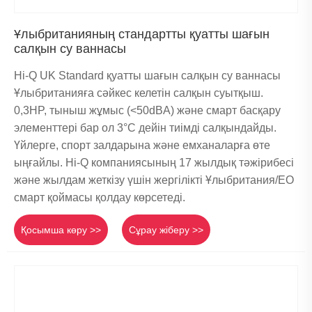
Ұлыбританияның стандартты қуатты шағын
салқын су ваннасы
Hi-Q UK Standard қуатты шағын салқын су ваннасы
Ұлыбританияға сәйкес келетін салқын суытқыш.
0,3HP, тыныш жұмыс (<50dBA) және смарт басқару
элементтері бар ол 3°C дейін тиімді салқындайды.
Үйлерге, спорт залдарына және емханаларға өте
ыңғайлы. Hi-Q компаниясының 17 жылдық тәжірибесі
және жылдам жеткізу үшін жергілікті Ұлыбритания/ЕО
смарт қоймасы қолдау көрсетеді.
Қосымша көру >>
Сұрау жіберу >>