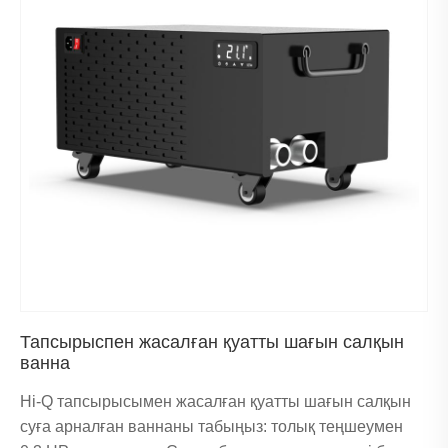
Тапсырыспен жасалған қуатты шағын салқын
ванна
Hi-Q тапсырысымен жасалған қуатты шағын салқын
суға арналған ваннаны табыңыз: толық теңшеумен