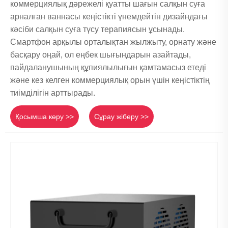
коммерциялық дәрежелі қуатты шағын салқын суға
арналған ваннасы кеңістікті үнемдейтін дизайндағы
кәсіби салқын суға түсу терапиясын ұсынады.
Смартфон арқылы орталықтан жылжыту, орнату және
басқару оңай, ол еңбек шығындарын азайтады,
пайдаланушының құпиялылығын қамтамасыз етеді
және кез келген коммерциялық орын үшін кеңістіктің
тиімділігін арттырады.
Қосымша көру >>
Сұрау жіберу >>