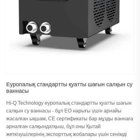
Еуропалық стандартты қуатты шағын салқын су
ваннасы
Hi-Q Technology еуропалық стандартты қуатты шағын
салқын су ваннасы - бұл ЕО нарығы үшін арнайы
жасалған ықшам, CE сертификаты бар мұзды ваннаға
арналған салқындатқыш, бұл оны Қытай
жеткізушілерінің экспорттық жобалары үшін сенімді