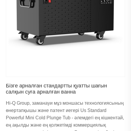
Бізге арналған стандартты қуатты шағын
салқын суға арналған ванна
Hi-Q Group, заманауи мұз моншасы технологиясының
өнертапқышы және патент иегері Us Standard
Powerful Mini Cold Plunge Tub - әлемдегі ең кішкентай,
ең ақылды және ең қолжетімді коммерциялық