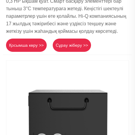
0,3 HP ықшам қуат. Смарт басқару элементтері бар
тыныш 3°C температураға жетеді. Кеңістігі шектеулі
параметрлер үшін өте қолайлы. Hi-Q компаниясының
17 жылдық тәжірибесі және үздіксіз теңшеу және
жеткізу үшін жаһандық қоймасы қолдау көрсетеді.
Қосымша көру >>
Сұрау жіберу >>