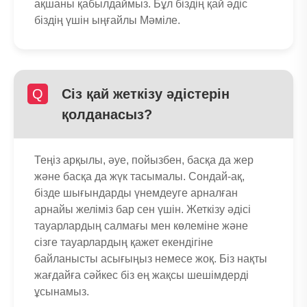
ақшаны қабылдаймыз. Бұл біздің қай әдіс
біздің үшін ыңғайлы Мәміле.
Q
Сіз қай жеткізу әдістерін
қолданасыз?
Теңіз арқылы, әуе, пойызбен, басқа да жер
және басқа да жүк тасымалы. Сондай-ақ,
бізде шығындарды үнемдеуге арналған
арнайы желіміз бар сен үшін. Жеткізу әдісі
тауарлардың салмағы мен көлеміне және
сізге тауарлардың қажет екендігіне
байланысты асығыңыз немесе жоқ. Біз нақты
жағдайға сәйкес біз ең жақсы шешімдерді
ұсынамыз.