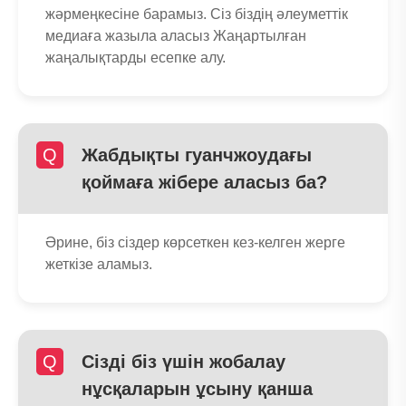
жәрмеңкесіне барамыз. Сіз біздің әлеуметтік
медиаға жазыла аласыз Жаңартылған
жаңалықтарды есепке алу.
Q
Жабдықты гуанчжоудағы
қоймаға жібере аласыз ба?
Әрине, біз сіздер көрсеткен кез-келген жерге
жеткізе аламыз.
Q
Сізді біз үшін жобалау
нұсқаларын ұсыну қанша