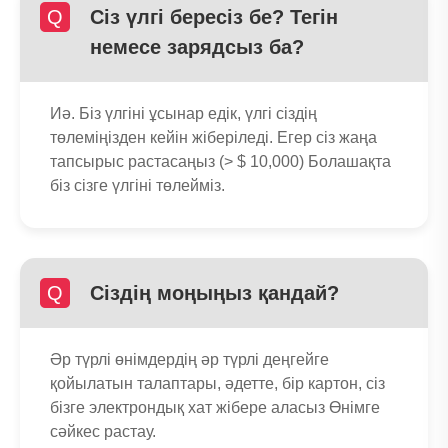
Q
Сіз үлгі бересіз бе? Тегін
немесе зарядсыз ба?
Иә. Біз үлгіні ұсынар едік, үлгі сіздің
төлеміңізден кейін жіберіледі. Егер сіз жаңа
тапсырыс растасаңыз (> $ 10,000) Болашақта
біз сізге үлгіні төлейміз.
Q
Сіздің моңыңыз қандай?
Әр түрлі өнімдердің әр түрлі деңгейге
қойылатын талаптары, әдетте, бір картон, сіз
бізге электрондық хат жібере аласыз Өнімге
сәйкес растау.