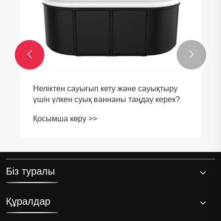


Неліктен сауығып кету және сауықтыру
үшін үлкен суық ваннаны таңдау керек?
Қосымша көру >>
Біз туралы
Құралдар