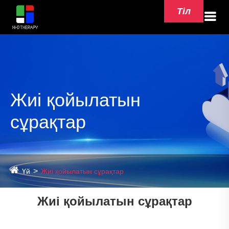
Тіл
Жиі қойылатын
сұрақтар
Үй
Жиі қойылатын сұрақтар
Жиі қойылатын сұрақтар