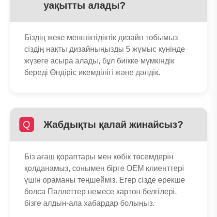
уақытты алады?
Біздің жеке меншіктідіктік дизайн тобымыз
сіздің нақты дизайныңызды 5 жұмыс күнінде
жүзеге асыра алады, бұл биікке мүмкіндік
береді Өндіріс икемділігі және дәлдік.
Q
Жабдықты қалай жинайсыз?
Біз ағаш қораптары мен көбік төсемдерін
қолданамыз, сонымен бірге OEM клиенттері
үшін ораманы теңшейміз. Егер сізде ерекше
болса Паллеттер немесе картон белгілері,
бізге алдын-ала хабардар болыңыз.