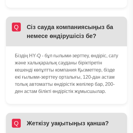
Q
Сіз сауда компаниясыңыз ба
немесе өндірушісіз бе?
Біздің HY-Q - бұл ғылыми-зерттеу, өндіріс, сату
және халықаралық сауданы біріктіретін
кешенді көпұлтты компания Қызметтер, бізде
екі ғылыми-зерттеу орталығы, 120-дан астам
толық автоматты өндірістік желілер бар, 200-
ден астам білікті өндірістік жұмысшылар.
Q
Жеткізу уақытыңыз қанша?