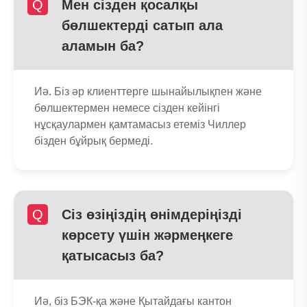
Q
Мен сізден қосалқы
бөлшектерді сатып ала
аламын ба?
Иә. Біз әр клиенттерге шынайылықпен және
бөлшектермен немесе сізден кейінгі
нұсқаулармен қамтамасыз етеміз Чиллер
бізден бұйрық бермеді.
Q
Сіз өзіңіздің өнімдеріңізді
көрсету үшін жәрмеңкеге
қатысасыз ба?
Иә, біз БЭК-қа және Қытайдағы кантон