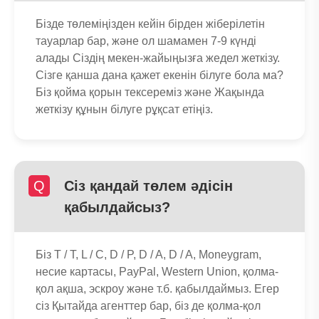
Бізде төлеміңізден кейін бірден жіберілетін
тауарлар бар, және ол шамамен 7-9 күнді
алады Сіздің мекен-жайыңызға жедел жеткізу.
Сізге қанша дана қажет екенін білуге ​​бола ма?
Біз қойма қорын тексереміз және Жақында
жеткізу құнын білуге ​​рұқсат етіңіз.
Q
Сіз қандай төлем әдісін
қабылдайсыз?
Біз T / T, L / C, D / P, D / A, D / A, Moneygram,
несие картасы, PayPal, Western Union, қолма-
қол ақша, эскроу және т.б. қабылдаймыз. Егер
сіз Қытайда агенттер бар, біз де қолма-қол