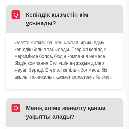
Q
Кепілдік қызметін кім
ұсынады?
Әдетте жеткізу күнінен бастап бір жылдық
кепілдік болып табылады. Егер ол кепілдік
мерзімінде болса, біздің компания немесе
біздің компания Бұл үшін ең жақын дилер
жауап береді. Егер ол кепілдік болмаса, біз
ақылы техникалық қызмет көрсетеміз Қызмет.
Q
Менің еліме жөнелту қанша
уақытты алады?