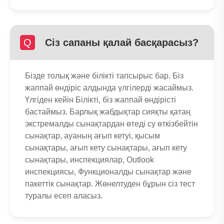
Q
Сіз сапаны қалай басқарасыз?
Бізде толық және білікті тапсырыс бар. Біз
жаппай өндіріс алдында үлгілерді жасаймыз.
Үлгіден кейін Білікті, біз жаппай өндірісті
бастаймыз. Барлық жабдықтар сияқты қатаң
экстремалды сынақтардан өтеді су өткізбейтін
сынақтар, ауаның ағып кетуі, қысым
сынақтары, ағып кету сынақтары, ағып кету
сынақтары, инспекциялар, Outlook
инспекциясы, Функционалды сынақтар және
пакеттік сынақтар. Жөнелтуден бұрын сіз тест
туралы есеп аласыз.