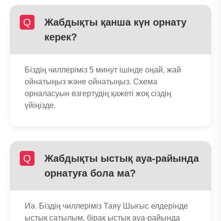
Q
Жабдықты қанша күн орнату
керек?
Біздің чиллеріміз 5 минут ішінде оңай, жай
ойнатыңыз және ойнатыңыз. Схема
орналасуын өзгертудің қажеті жоқ сіздің
үйіңізде.
Q
Жабдықты ыстық ауа-райында
орнатуға бола ма?
Иә. Біздің чиллеріміз Таяу Шығыс елдерінде
ыстық сатылым, бірақ ыстық ауа-райында