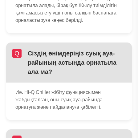
орнатыла алады, бірақ бұл Жылу тиімділігін
қамтамасыз ету үшін оны салқын баспанаға
орналастыруға кеңес берілді.
Q
Сіздің өнімдеріңіз суық ауа-
райының астында орнатыла
ала ма?
Иә. Hi-Q Chiller жібіту функциясымен
жабдықталған, оны суық ауа-райында
орнатуға және пайдалануға қабілетті.