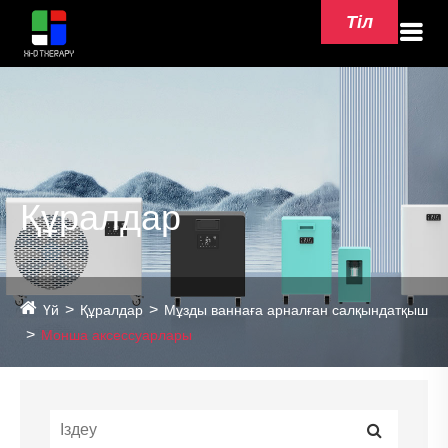
Тіл
Құралдар
Үй
Құралдар
Мұзды ваннаға арналған салқындатқыш
Монша аксессуарлары