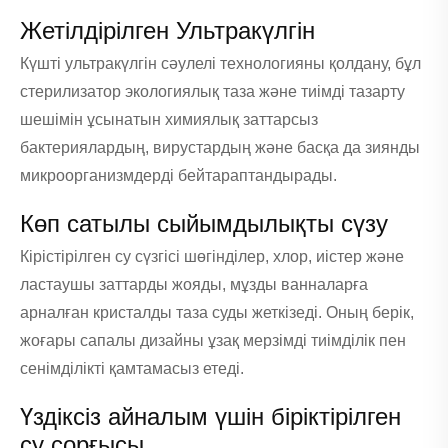
Жетілдірілген Ультракүлгін
Күшті ультракүлгін сәулелі технологияны қолдану, бұл
стерилизатор экологиялық таза және тиімді тазарту
шешімін ұсынатын химиялық заттарсыз
бактериялардың, вирустардың және басқа да зиянды
микроорганизмдерді бейтараптандырады.
Көп сатылы сыйымдылықты сүзу
Кірістірілген су сүзгісі шөгінділер, хлор, иістер және
ластаушы заттарды жояды, мұзды ванналарға
арналған кристалды таза суды жеткізеді. Оның берік,
жоғары сапалы дизайны ұзақ мерзімді тиімділік пен
сенімділікті қамтамасыз етеді.
Үздіксіз айналым үшін біріктірілген
су сорғысы