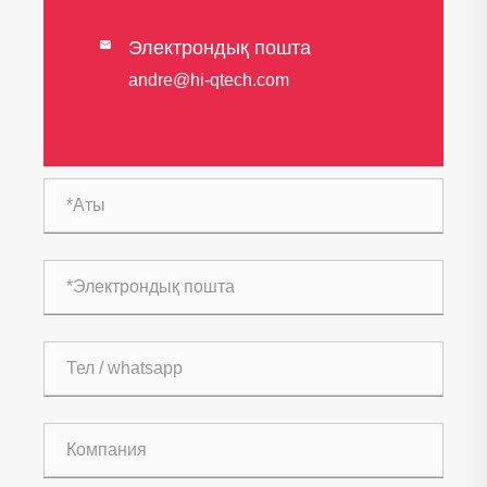
Электрондық пошта

andre@hi-qtech.com