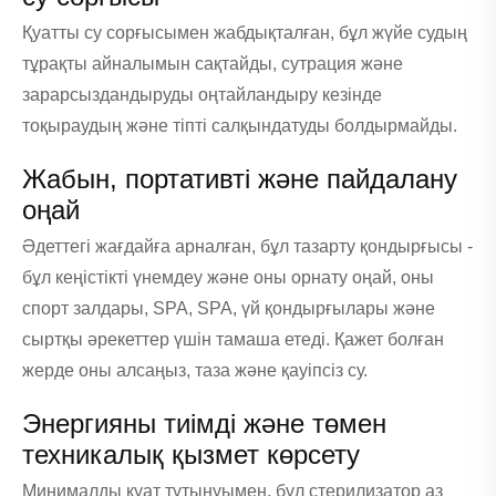
Қуатты су сорғысымен жабдықталған, бұл жүйе судың
тұрақты айналымын сақтайды, сутрация және
зарарсыздандыруды оңтайландыру кезінде
тоқыраудың және тіпті салқындатуды болдырмайды.
Жабын, портативті және пайдалану
оңай
Әдеттегі жағдайға арналған, бұл тазарту қондырғысы -
бұл кеңістікті үнемдеу және оны орнату оңай, оны
спорт залдары, SPA, SPA, үй қондырғылары және
сыртқы әрекеттер үшін тамаша етеді. Қажет болған
жерде оны алсаңыз, таза және қауіпсіз су.
Энергияны тиімді және төмен
техникалық қызмет көрсету
Минималды қуат тұтынуымен, бұл стерилизатор аз