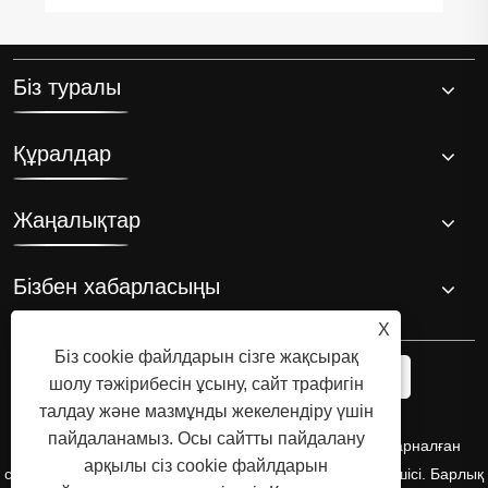
Біз туралы
Құралдар
Жаңалықтар
Бізбен хабарласыңы
X
Біз cookie файлдарын сізге жақсырақ
шолу тәжірибесін ұсыну, сайт трафигін
талдау және мазмұнды жекелендіру үшін
пайдаланамыз. Осы сайтты пайдалану
Авторлық құқық © 2008 Hi-Q Group, мұзды ваннаға арналған
арқылы сіз cookie файлдарын
салқындатқыштың түпнұсқа өнертапқышы және өндірушісі. Барлық