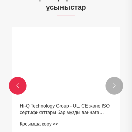
ұсыныстар


Hi-Q Technology Group - UL, CE және ISO
сертификаттары бар мұзды ваннаға
арналған салқындатқыштың үздік
Қосымша көру >>
жеткізушісі