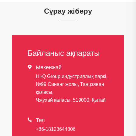
Сұрау жіберу
Байланыс ақпараты

Мекенжай
Hi-Q Group индустриялық паркі,
№99 Синанг жолы, Танцзяван
қаласы,
Чжухай қаласы, 519000, Қытай

Тел
+86-18123644306