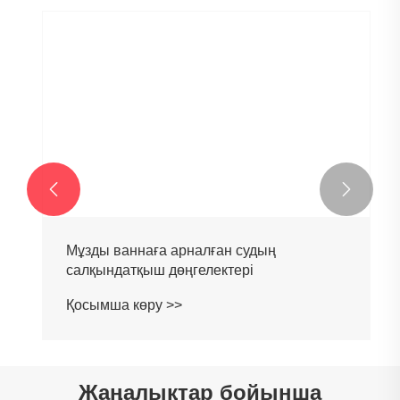


Мұзды ваннаға арналған судың
салқындатқыш дөңгелектері
Қосымша көру >>
Жаңалықтар бойынша