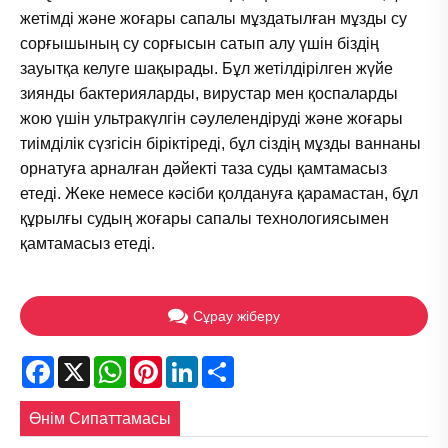
жетімді және жоғары сапалы мұздатылған мұзды су
сорғышының су сорғысын сатып алу үшін біздің
зауытқа келуге шақырады. Бұл жетілдірілген жүйе
зиянды бактерияларды, вирустар мен қоспаларды
жою үшін ультракүлгін сәулелендіруді және жоғары
тиімділік сүзгісін біріктіреді, бұл сіздің мұзды ваннаны
орнатуға арналған дәйекті таза суды қамтамасыз
етеді. Жеке немесе кәсіби қолдануға қарамастан, бұл
құрылғы судың жоғары сапалы технологиясымен
қамтамасыз етеді.
Сұрау жіберу
Facebook
X
WhatsApp
Pinterest
LinkedIn
Share
Өнім Сипаттамасы