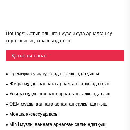
Hot Tags: Сатып алынған мұзды суға арналған су
сорғышының зарарсыздағыш
Қатысты санат
Премиум-суық түстердің салқындатқышы
Жеңіл мұзды ваннаға арналған салқындатқыш
Ультра мұзды ваннаға арналған салқындатқыш
OEM мұзды ваннаға арналған салқындатқыш
Монша аксессуарлары
MINI мұзды ваннаға арналған салқындатқыш