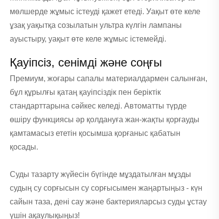
мөлшерде жұмыс істеуді қажет етеді. Уақыт өте келе
ұзақ уақытқа созылатын ультра күлгін лампаны
ауыстыру, уақыт өте келе жұмыс істемейді.
Қауіпсіз, сенімді және соңғы
Премиум, жоғары сапалы материалдармен салынған,
бұл құрылғы қатаң қауіпсіздік пен беріктік
стандарттарына сәйкес келеді. Автоматты түрде
өшіру функциясы әр қолдануға жан-жақты қорғауды
қамтамасыз ететін қосымша қорғаныс қабатын
қосады.
Суды тазарту жүйесін бүгінде мұздатылған мұзды
судың су сорғысын су сорғысымен жаңартыңыз - күн
сайын таза, дені сау және бактерияларсыз суды ұстау
үшін ақаулықыңыз!