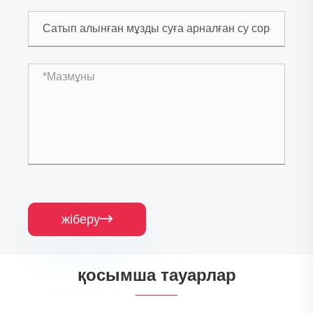
жіберу

қосымша тауарлар