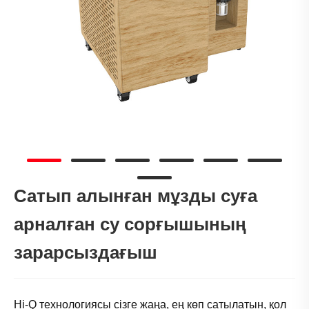
Сатып алынған мұзды суға
арналған су сорғышының
зарарсыздағыш
Hi-Q технологиясы сізге жаңа, ең көп сатылатын, қол