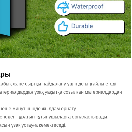
ары
абық және сыртқы пайдалану үшін де ыңғайлы етеді.
 материалдардан ұзақ уақытқа созылған материалдардан
еше минут ішінде жылдам орнату.
денеден тұратын тұтынушыларға орналастырады.
сын ұзақ ұстауға көмектеседі.