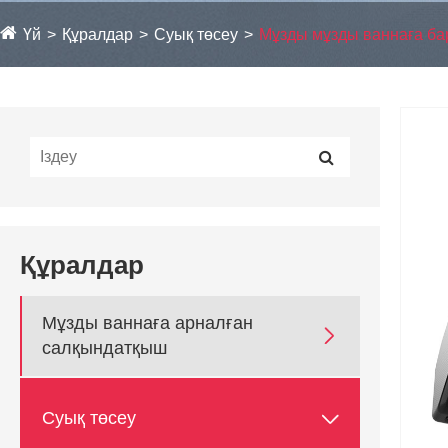
Үй
Құралдар
Суық төсеу
Мұзды мұзды ваннаға ба
Құралдар
Мұзды ваннаға арналған

салқындатқыш

Суық төсеу