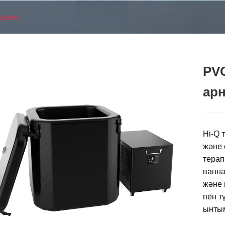
ррель
PV
арн
Hi-Q 
және 
терап
ванна
және 
пен т
ынтым