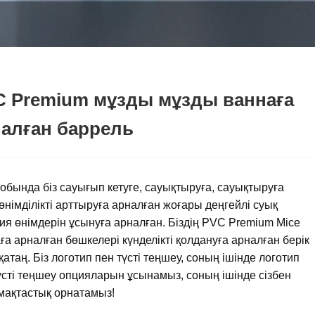
C Premium мұзды мұзды ваннаға
алған баррель
тобында біз сауығып кетуге, сауықтыруға, сауықтыруға
өнімділікті арттыруға арналған жоғары деңгейлі суық
ия өнімдерін ұсынуға арналған. Біздің PVC Premium Mice
ға арналған бөшкелері күнделікті қолдануға арналған берік
қатаң. Біз логотип пен түсті теңшеу, соның ішінде логотип
үсті теңшеу опцияларын ұсынамыз, соның ішінде сізбен
ақтастық орнатамыз!