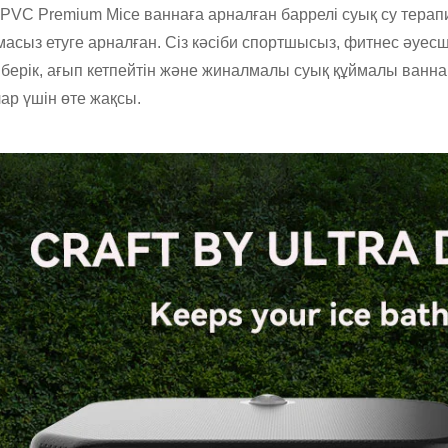
 PVC Premium Mice ваннаға арналған баррелі суық су терап
масыз етуге арналған. Сіз кәсіби спортшысыз, фитнес әуес
з берік, ағып кетпейтін және жиналмалы суық құймалы ванна
ар үшін өте жақсы.