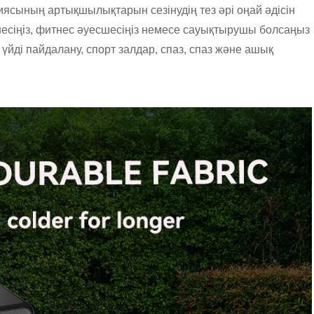
иясының артықшылықтарын сезінудің тез әрі оңай әдісін
шесіңіз, фитнес әуесшесіңіз немесе сауықтырушы болсаңыз
 үйді пайдалану, спорт залдар, спаз, спаз және ашық