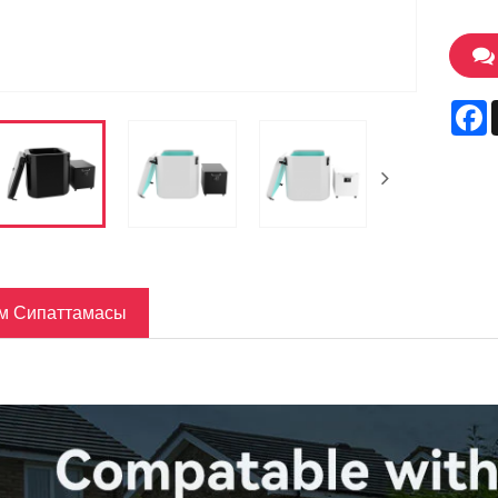
F
м Сипаттамасы