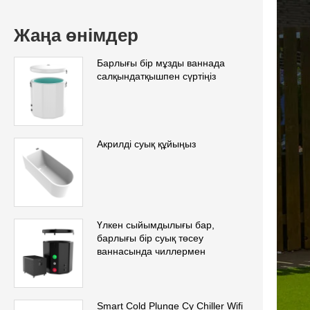
Жаңа өнімдер
Барлығы бір мұзды ваннада
салқындатқышпен сүртіңіз
Акрилді суық құйыңыз
Үлкен сыйымдылығы бар,
барлығы бір суық төсеу
ваннасында чиллермен
Smart Cold Plunge Су Chiller Wifi