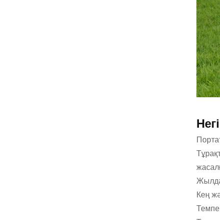
Нег
Порта
Тұрақ
жасал
Жылда
Кең ж
Темпе