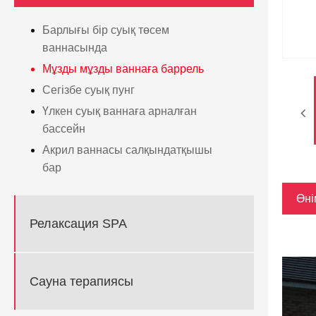
Барлығы бір суық төсем
ваннасында
Мұзды мұзды ваннаға баррель
Сегізбе суық пунг
Үлкен суық ваннаға арналған
бассейн
Акрил ваннасы салқындатқышы
бар
Өні
Релаксация SPA
Сауна терапиясы