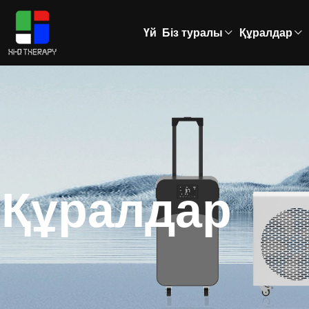
Үй
Біз туралы
Құралдар
Құралдар