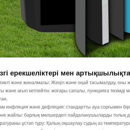
ізгі ерекшеліктері мен артықшылықт
тивті және жиналмалы: Жеңіл және оңай тасымалдау, оны ж
ты және ағып кетпейтін: жоғары сапалы, пункцияға төзімді
ған.
м инфляция және дефляция: стандартты ауа сорғымен бірн
әне жайлы: барлық мөлшердегі пайдаланушыларды толық 
ратураны ұстап тұру: Қалың оқшаулау судың аз температура