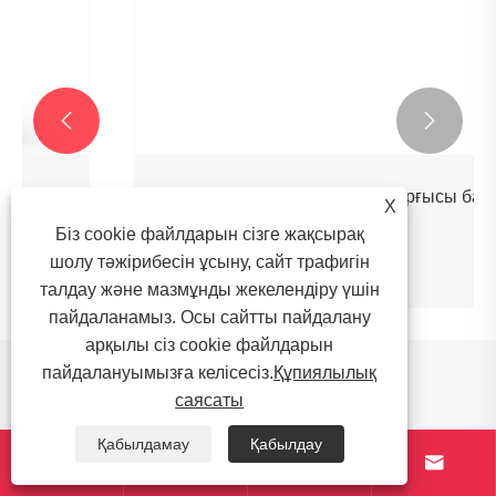


Қалпына келтіру үшін сүзгі сорғысы бар
X
салқындатқыш
Біз cookie файлдарын сізге жақсырақ
шолу тәжірибесін ұсыну, сайт трафигін
Қосымша көру >>
талдау және мазмұнды жекелендіру үшін
пайдаланамыз. Осы сайтты пайдалану
арқылы сіз cookie файлдарын
Жаңалықтар бойынша
пайдалануымызға келісесіз.
Құпиялылық
саясаты
ұсыныстар
Қабылдамау
Қабылдау



