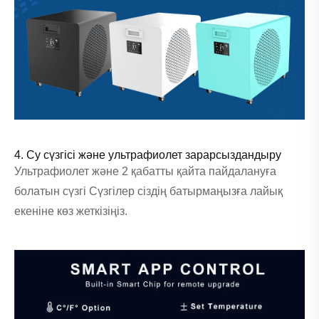
4. Су сүзгісі және ультрафиолет зарарсыздандыру
Ультрафиолет және 2 қабатты қайта пайдалануға
болатын сүзгі Сүзгілер сіздің батырмаңызға лайық
екеніне көз жеткізіңіз.