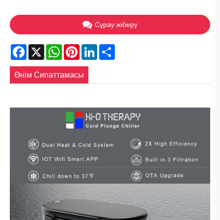
Сұрау жіберу
Facebook
X
WhatsApp
Pinterest
LinkedIn
Share
Өнім Сипаттамасы