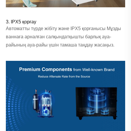
3. IPX5 қорғау
Автоматты түрде жібіту және IPX5 қорғанысы Мұзды
ваннаға арналған салқындатқышты барлық ауа-
райының ауа-райы үшін тамаша таңдау жасаңыз.