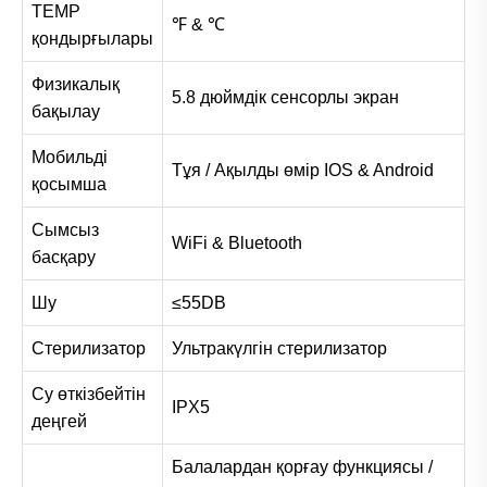
TEMP
℉ & ℃
қондырғылары
Физикалық
5.8 дюймдік сенсорлы экран
бақылау
Мобильді
Тұя / Ақылды өмір IOS & Android
қосымша
Сымсыз
WiFi & Bluetooth
басқару
Шу
≤55DB
Стерилизатор
Ультракүлгін стерилизатор
Су өткізбейтін
IPX5
деңгей
Балалардан қорғау функциясы /