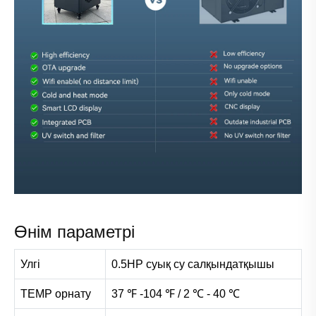
Өнім параметрі
Улгі
0.5HP суық су салқындатқышы
TEMP орнату
37 ℉ -104 ℉ / 2 ℃ - 40 ℃