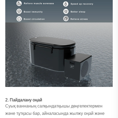
2. Пайдалану оңай
Суық ваннаның салқындатқышы дөңгелектермен
және тұтқасы бар, айналасында жылжу оңай және