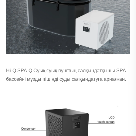
Hi-Q SPA-Q Суық суық пунгтың салқындатқышы SPA
бассейні мұзды пішінді суды салқындатуға арналған.