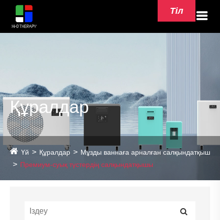
Тіл
Құралдар
Үй
Құралдар
Мұзды ваннаға арналған салқындатқыш
Премиум-суық түстердің салқындатқышы