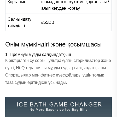
Қорғаныс
шамадан тыс жүктеме қорғанысы /
ағып кетуден қорғау
Салқындату
≤55DB
тиімділігі
Өнім мүмкіндігі және қосымшасы
1. Премиум мұзды салқындатқыш
Кіріктірілген су сорғы, ультракүлгін стерилизатор және
сүзгі, Hi-Q терапиясы мұзды судың салқындатқышы
Спортшылар мен фитнес әуесқойлары үшін толық
таза судың ерітіндісін ұсынады.