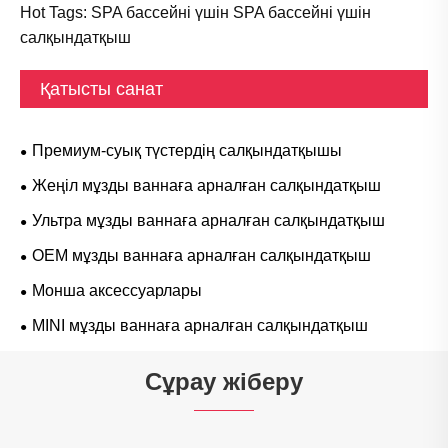
Hot Tags: SPA бассейні үшін SPA бассейні үшін
салқындатқыш
Қатысты санат
Премиум-суық түстердің салқындатқышы
Жеңіл мұзды ваннаға арналған салқындатқыш
Ультра мұзды ваннаға арналған салқындатқыш
OEM мұзды ваннаға арналған салқындатқыш
Монша аксессуарлары
MINI мұзды ваннаға арналған салқындатқыш
Сұрау жіберу