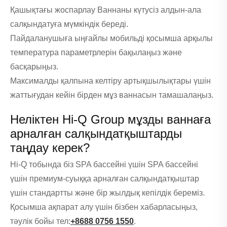
Қашықтағы жоспарлау Ваннаны күтусіз алдын-ала
салқындатуға мүмкіндік береді.
Пайдаланушыға ыңғайлы мобильді қосымша арқылы
температура параметрлерін бақылаңыз және
басқарыңыз.
Максималды қалпына келтіру артықшылықтары үшін
жаттығудан кейін бірден мұз ваннасын тамашалаңыз.
Неліктен Hi-Q Group мұзды ваннаға
арналған салқындатқыштарды
таңдау керек?
Hi-Q тобында біз SPA бассейні үшін SPA бассейні
үшін премиум-суыққа арналған салқындатқыштар
үшін стандартты және бір жылдық кепілдік береміз.
Қосымша ақпарат алу үшін бізбен хабарласыңыз,
тәулік бойы тел:
+8688 0756 1550
.