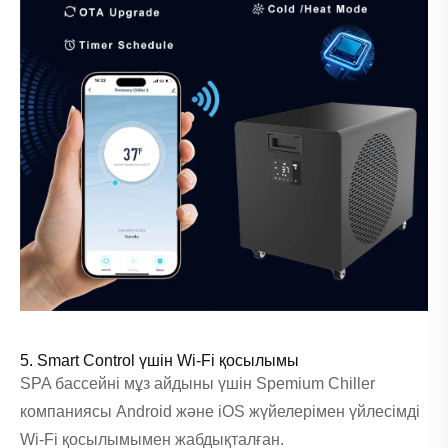
5. Smart Control үшін Wi-Fi қосылымы
SPA бассейні мұз айдыны үшін Spemium Chiller
компаниясы Android және iOS жүйелерімен үйлесімді
Wi-Fi қосылымымен жабдықталған.