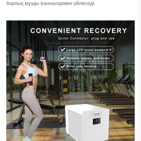
барлық мұзды ванналармен үйлеседі.