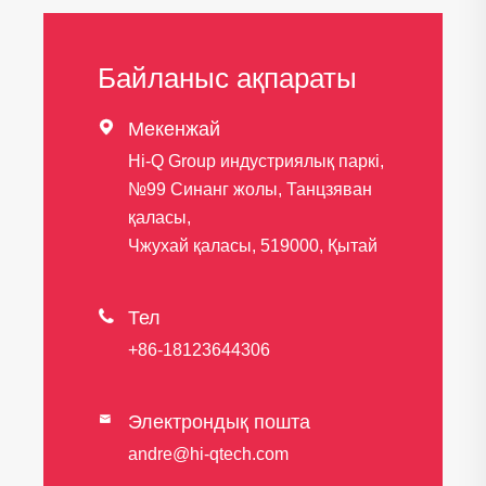
Байланыс ақпараты

Мекенжай
Hi-Q Group индустриялық паркі,
№99 Синанг жолы, Танцзяван
қаласы,
Чжухай қаласы, 519000, Қытай

Тел
+86-18123644306
Электрондық пошта

andre@hi-qtech.com