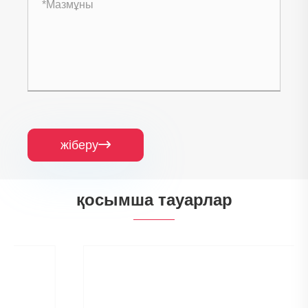
жіберу

қосымша тауарлар