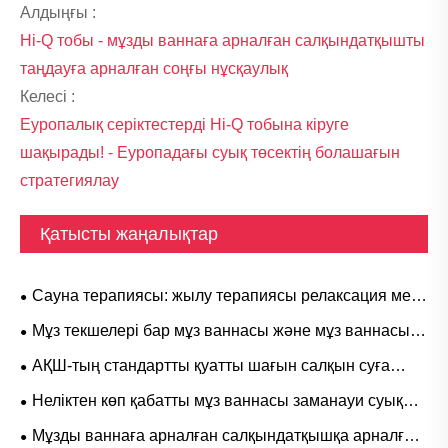
Алдыңғы :
Hi-Q тобы - мұзды ваннаға арналған салқындатқышты
таңдауға арналған соңғы нұсқаулық
Келесі :
Еуропалық серіктестерді Hi-Q тобына кіруге
шақырады! - Еуропадағы суық төсектің болашағын
стратегиялау
Қатысты жаңалықтар
Сауна терапиясы: жылу терапиясы релаксация мен
сауықтыруды қалай қолдайтынын түсіну
Мұз текшелері бар мұз ваннасы және мұз ваннасы
салқындатқышы: қай салқындату әдісі жақсы?
АҚШ-тың стандартты қуатты шағын салқын суға
арналған ваннасы қалпына келтіру және сауықтыру
Неліктен көп қабатты мұз ваннасы заманауи суық
режимін қалай өзгерте алады
терапия үшін таңдаулы таңдау болып табылады
Мұзды ваннаға арналған салқындатқышқа арналған