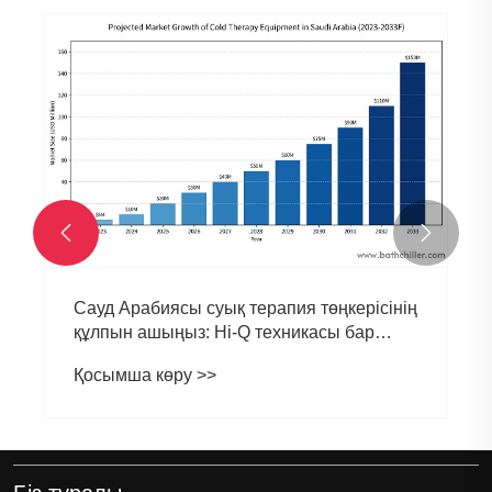


Сауд Арабиясы суық терапия төңкерісінің
құлпын ашыңыз: Hi-Q техникасы бар
тиімді серіктестік мүмкіндігі
Қосымша көру >>