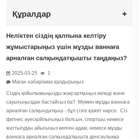
Құралдар
Неліктен сіздің қалпына келтіру
жұмыстарыңыз үшін мұзды ваннаға
арналған салқындатқышты таңдаңыз?
2025-03-25
1
Маған хабарлама қалдырыңыз
Сіздің қойылымыңызды жақсартқыңыз келеді және
сауығыңыздан бастайсыз ба? Мүмкін мұзды ваннаға
арналған салқындатқыш - бұл сізге қажет нәрсе. Сіз
фитнес әуесқойлығыңыз болсын, спортшы немесе
жаттығудан айығыңыз келген адам, немесе мұзды
ваннаға арналған салқындатқышта денсаулыққа