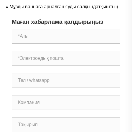
үрленген мұз ваннасы сіздің суық терапия
Мұзды ваннаға арналған суды салқындатқыштың
тәжірибеңізді қалай жақсарта алады
температурасын басқаратын жүйе қалпына келтіру
Маған хабарлама қалдырыңыз
мен өнімділікті қалай жақсарта алады