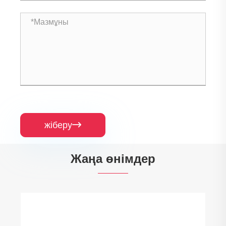
жіберу

Жаңа өнімдер