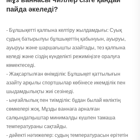
пайда әкеледі?
- Бұлшықетті қалпына келтіру жылдамдығы: Суық
судың батырылуы бұлшықеттің қабынуын, ауыруы,
ауыруы және шаршағышты азайтады, тез қалпына
келеді және сіздің күнделікті режиміңізге оралуға
көмектеседі.
- Жақсартылған өнімділік: Бұлшықет қаттылығын
азайту арқылы спортшылар көбінесе икемділік пен
шыдамдылықты жиі сезінеді.
- ыңғайлылық пен тиімділік: бұдан былай көліктің
сөмкелері жоқ. Мұзды ваннаға арналған
салқындатқыштар минималды күшпен тамаша
температураны сақтайды.
- дәйекті нәтижелер: судың температурасын ерітетін