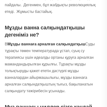
пайдалы. Дегенмен, бұл жабдықты революциялық
етеді. Жұмысты бастайық.
Мұзды ванна салқындатқышы
дегеніміз не?
В
Мұзды ваннаға арналған салқындатқыш
Суды
тұрақты төмен температурада ұстап, суық су
терапиясы үшін идеалды ортаны құруға арналған
мамандандырылған құрылғы. Тұрақты мұзды
толықтыруды қажет ететін дәстүрлі мұзды
ванналардан айырмашылығы, мұзды ваннаға
арналған салқындатқыштың тығыз, бақыланатын
салқындату тәжірибесін ұсынады.
Мұз ваннасы чиллер сізге қандай