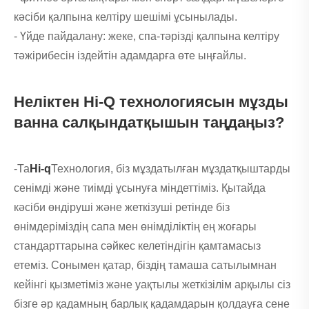
кәсіби қалпына келтіру шешімі ұсынылады.
- Үйде пайдалану: жеке, спа-тәрізді қалпына келтіру
тәжірибесін іздейтін адамдарға өте ыңғайлы.
Неліктен Hi-Q технологиясын мұзды
ванна салқындатқышын таңдаңыз?
-Та
Hi-q
Технология, біз мұздатылған мұздатқыштарды
сенімді және тиімді ұсынуға міндеттіміз. Қытайда
кәсіби өндіруші және жеткізуші ретінде біз
өнімдеріміздің сапа мен өнімділіктің ең жоғары
стандарттарына сәйкес келетіндігін қамтамасыз
етеміз. Сонымен қатар, біздің тамаша сатылымнан
кейінгі қызметіміз және уақтылы жеткізілім арқылы сіз
бізге әр қадамның барлық қадамдарын қолдауға сене