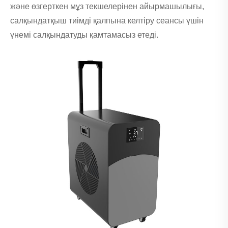
және өзгерткен мұз текшелерінен айырмашылығы,
салқындатқыш тиімді қалпына келтіру сеансы үшін
үнемі салқындатуды қамтамасыз етеді.