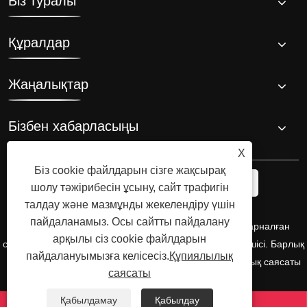
Біз туралы
Құралдар
Жаңалықтар
Бізбен хабарласыңы
X
Біз cookie файлдарын сізге жақсырақ
шолу тәжірибесін ұсыну, сайт трафигін
талдау және мазмұнды жекелендіру үшін
пайдаланамыз. Осы сайтты пайдалану
Авторлық құқық © 2008 Hi-Q Group, мұзды ваннаға арналған
арқылы сіз cookie файлдарын
салқындатқыштың түпнұсқа өнертапқышы және өндірушісі. Барлық
пайдалануымызға келісесіз.
Құпиялылық
құқықтар қорғалған.
Links
Sitemap
RSS
XML
Құпиялылық саясаты
саясаты
Қабылдамау
Қабылдау