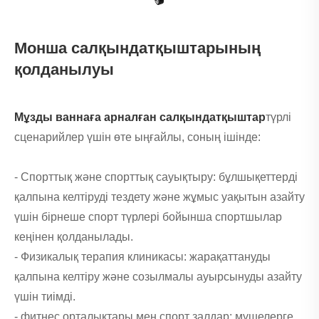
Монша салқындатқыштарының
қолданылуы
Мұзды ваннаға арналған салқындатқыштар
түрлі
сценарийлер үшін өте ыңғайлы, соның ішінде:
- Спорттық және спорттық сауықтыру: бұлшықеттерді
қалпына келтіруді тездету және жұмыс уақытын азайту
үшін бірнеше спорт түрлері бойынша спортшылар
кеңінен қолданылады.
- Физикалық терапия клиникасы: жарақаттануды
қалпына келтіру және созылмалы ауырсынуды азайту
үшін тиімді.
- фитнес орталықтары мен спорт залдар: мүшелерге