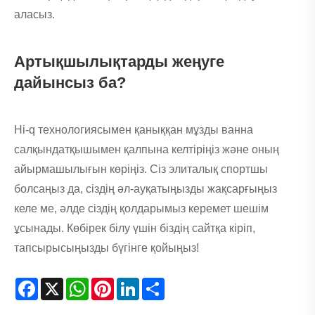
аласыз.
Артықшылықтарды жеңуге
дайынсыз ба?
Hi-q технологиясымен қаныққан мұзды ванна
салқындатқышымен қалпына келтіріңіз және оның
айырмашылығын көріңіз. Сіз элиталық спортшы
болсаңыз да, сіздің әл-ауқатыңызды жақсарғыңыз
келе ме, әлде сіздің қолдарымыз керемет шешім
ұсынады. Көбірек білу үшін біздің сайтқа кіріп,
тапсырысыңызды бүгінге қойыңыз!
Facebook
X
WhatsApp
Pinterest
LinkedIn
Share