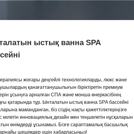
талатын ыстық ванна SPA
сейні
терапиясы жоғары деңгейлі технологияларды, люкс және
ушылардың қанағаттанушылығын біріктіретін премиум
ерін ұсынуға арналған СПА және монша өнеркәсібінің
ғы қатарында тұр. Ынталатын ыстық ванна SPA бассейні
ларына маманданған, біз сіздің нақты қажеттіліктеріңізге
с келетін инновациялық дизайн мен теңшелетін нұсқаларын
тын өнімдерді ұсынамыз. Бізге сараптамалық басшылық
арнайы шешімдер үшін хабарласыңыз!