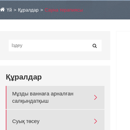
Үй
Құралдар
Сауна терапиясы
Құралдар
Мұзды ваннаға арналған

салқындатқыш

Суық төсеу