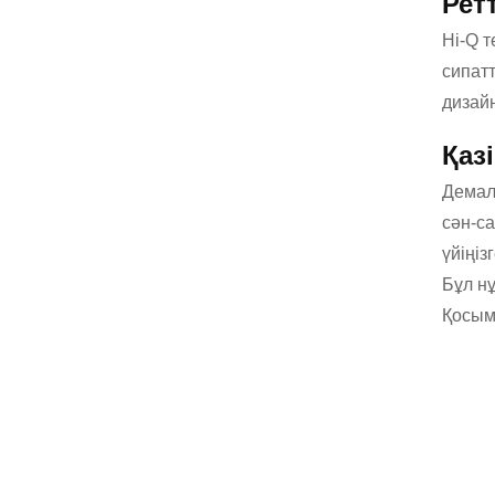
Рет
Hi-Q т
сипат
дизай
Қаз
Демал
сән-с
үйіңіз
Бұл нұ
Қосым