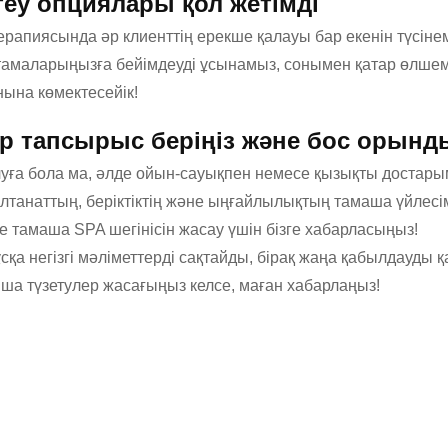
теу опциялары қол жетімді
ерапиясында әр клиенттің ерекше қалауы бар екенін түсінемі
тамаларыңызға бейімдеуді ұсынамыз, сонымен қатар өлшем
нына көмектесейік!
ір тапсырыс беріңіз және бос орынды
уға бола ма, әлде ойын-сауықпен немесе қызықты достарым
алтанаттың, беріктіктің және ыңғайлылықтың тамаша үйлесі
ге тамаша SPA шегінісін жасау үшін бізге хабарласыңыз!
сқа негізгі мәліметтерді сақтайды, бірақ жаңа қабылдауды
ша түзетулер жасағыңыз келсе, маған хабарлаңыз!