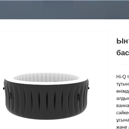
Ын
бас
Hi-Q 
тұтын
өнімд
алдың
ванна
сәйке
ұсына
және 