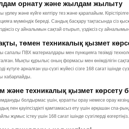
дам орнату және жылдам жылыту
 үрлеу және күйге келтіру тез және қарапайым. Кірістіріл
ияға мүмкіндік береді. Сандық басқару тақтасында сіз қысқа
здіксіз су айналымын сақтай отырып, үздіксіз су айналымын
ақты, төмен техникалық қызмет көр
ы сапалы ПВХ материалдары мен пункцияға төзімді техноло
талған. Мықты құрылыс оның формасы мен өнімділігін сақта
ді күтуге арналған үш-сүзгі жүйесі сізге 168 сағат ішінде с
ы хабарлайды.
ім және техникалық қызмет көрсету 
мдануды болдырмас үшін, қорапты орау немесе орау кезінде 
дық пен қауіпсіздікті қамтамасыз ету үшін әрқашан спа-ры
йлы жұмыс істеу үшін 168 сағат ішінде сүзгілерді өзгертіңіз.