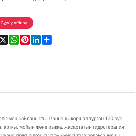
Сұрау жіберу
acebook
X
WhatsApp
Pinterest
LinkedIn
Share
 əлігімен байланысты. Ваннаны қоршап тұрған 130 әуе
н, артқы, мойын және иыққа, жасартатын гидротерапия
және кіріктірілген су сүзу жүйесі таза релаксацияны