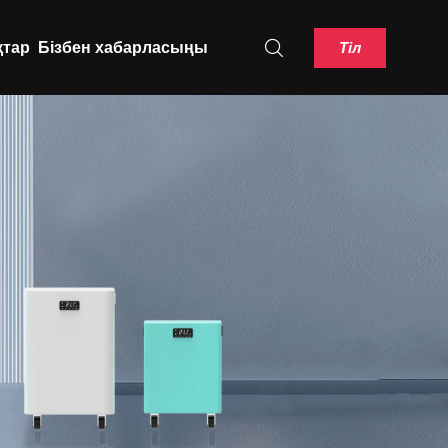
Тіл
қтар
Бізбен хабарласыңы