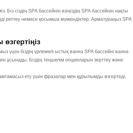
з. Біз сіздің SPA бассейнін өзіңіздің SPA бассейнін нақты
ді реттеу немесе қосымша мүмкіндіктер. Арматураңыз SPA
 өзгертіңіз
ыз үшін біздің үрлемелі ыстық ванна SPA бассейні ванна
мін ұсынады. Біздің теңшелім опцияларын зерттеу және
 қамтамасыз ету үшін фразалар мен құрылымды өзгертеді.