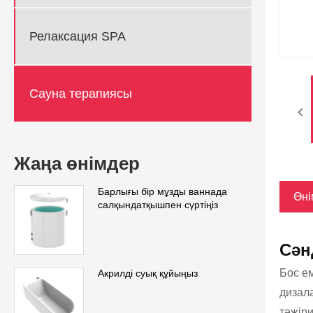
Релаксация SPA
Сауна терапиясы
Жаңа өнімдер
Барлығы бір мұзды ваннада
Өні
салқындатқышпен сүртіңіз
Сән
Бос ем
Акрилді суық құйыңыз
дизал
тәжіри