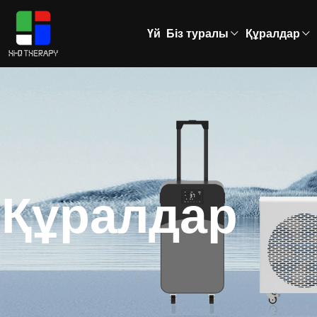
Үй
Біз туралы
Құралдар
Құралдар