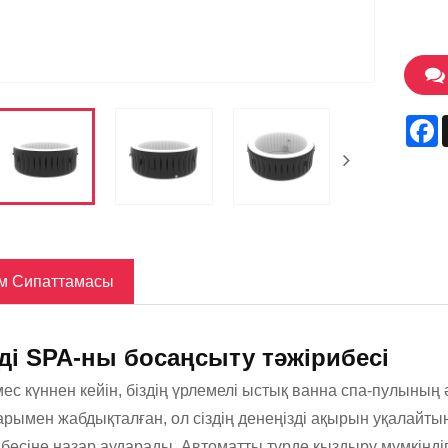
F
м Сипаттамасы
ді SPA-ны босаңсыту тәжірибесі
ес күннен кейін, біздің үрлемелі ыстық ванна спа-пулының
арымен жабдықталған, ол сіздің денеңізді ақырын уқалайты
бесіне назар аударады. Автоматты түрде қыздыру мүмкіндігі 