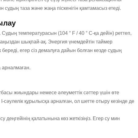
н судың таза және жаңа піскенігін қамтамасыз етеді.
ылау
Судың температурасын (104 ° F / 40 ° C-қа дейін) реттеп,
аннаңыздан шықпай-ақ. Энергия үнемдейтін таймер
 береді, егер сіз демалуға дайын болған кезде судың
а арналмаған.
отбасы жиындары немесе әлеуметтік сәттер үшін өте
I-сәулелік құрылысқа арналған, ол шетте отыру кезінде де
еңгейінің қалатынына көз жеткізіңіз. Егер су мин