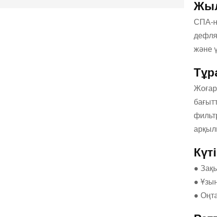
Жыл
СПА-ны
дефляц
және ү
Тұр
Жоғар
бағыт
фильтр
арқыл
Күт
● Зақы
● Ұзын
● Оңта