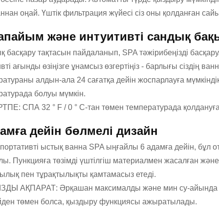
ннан оңай. Үштік фильтрация жүйесі сіз оны қолданған сайы
апайым және интуитивті сандық бақ
 басқару тақтасын пайдаланып, SPA тәжірибеңізді басқару. 
вті ағынды өзіңізге ұнамсыз өзгертіңіз - барлығы сіздің в
атураны алдын-ала 24 сағатқа дейін жоспарлауға мүмкіндік
ратурада болуы мүмкін.
ТПЕ: СПА 32 ° F / 0 ° C-тан төмен температурада қолдануғ
дамға дейін бөлмелі дизайн
 портативті ыстық ванна SPA ыңғайлы 6 адамға дейін, бұл 
ы. Пункцияға төзімді үштілгіш материалмен жасалған және 
тылық пен тұрақтылықты қамтамасыз етеді.
ДЫ АҚПАРАТ: Әрқашан максималды және мин су-айында су д
йден төмен болса, қыздыру функциясы ажыратылады.