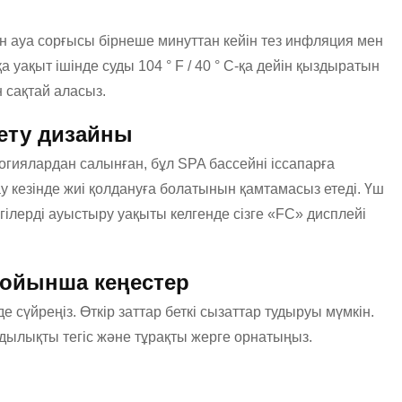
ген ауа сорғысы бірнеше минуттан кейін тез инфляция мен
 уақыт ішінде суды 104 ° F / 40 ° C-қа дейін қыздыратын
 сақтай аласыз.
сету дизайны
гиялардан салынған, бұл SPA бассейні іссапарға
у кезінде жиі қолдануға болатынын қамтамасыз етеді. Үш
үзгілерді ауыстыру уақыты келгенде сізге «FC» дисплейі
бойынша кеңестер
сүйреңіз. Өткір заттар беткі сызаттар тудыруы мүмкін.
ндылықты тегіс және тұрақты жерге орнатыңыз.