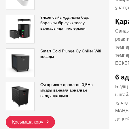
ұнатқа
Үлкен сыйымдылығы бар,
Қар
барлығы бір суық төсеу
ваннасында чиллермен
Сандық
реакти
темпер
Smart Cold Plunge Су Chiller Wifi
темпе
қосады
ЕСКЕР
6 а
Суық тиюге арналған 0,5Hp
Біздің
мұзды ваннаға арналған
ыңғайл
салқындатқыш
тұрақ
МАҢЫЗ
деңге
Қосымша көру